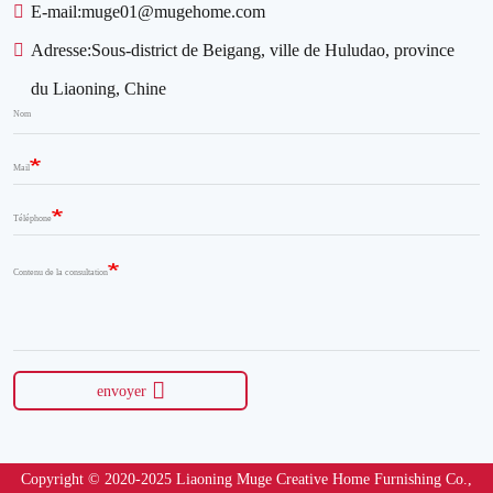
E-mail:
muge01@mugehome.com
Adresse:
Sous-district de Beigang, ville de Huludao, province
du Liaoning, Chine
Nom
Mail
Téléphone
Contenu de la consultation
envoyer
Copyright © 2020-2025 Liaoning Muge Creative Home Furnishing Co.,