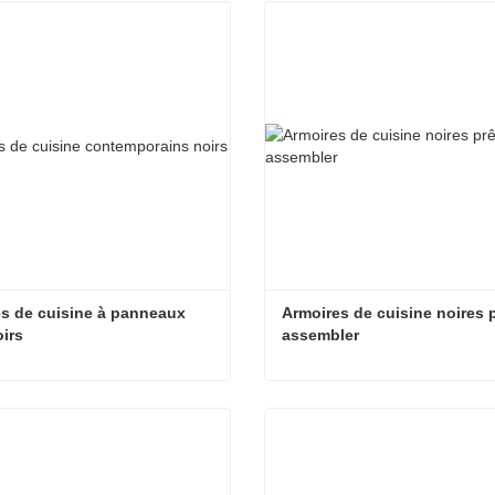
t maintenant
Contact maintenant
s de cuisine à panneaux 
Armoires de cuisine noires p
oirs
assembler
Armoires de cuisine à panneaux plats noirs
t maintenant
Contact maintenant