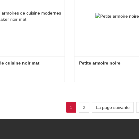
de cuisine noir mat
Petite armoire noire
de cuisine noir mat
Petite armoire noire
t maintenant
Contact maintenant
1
2
La page suivante