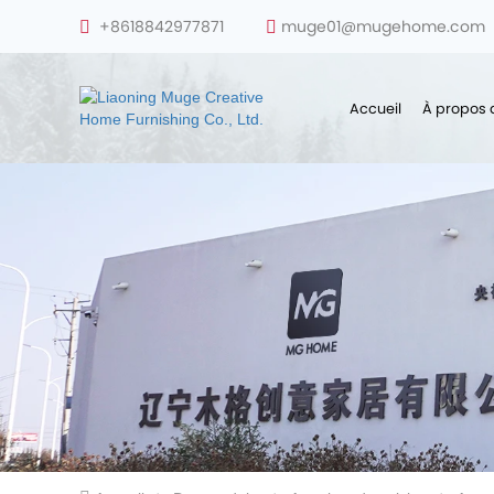
+8618842977871
muge01@mugehome.com
Accueil
À propos 