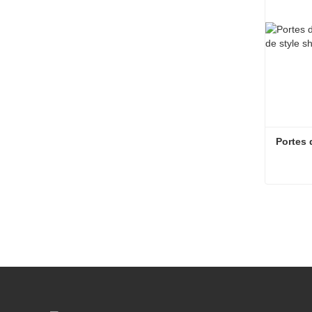
Portes 
Portes 
Contac