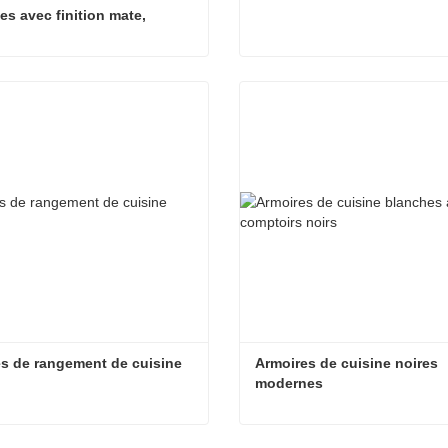
s avec finition mate, 
s de cuisine sur mesure
Armoires de cuisine noires modernes avec finition mate, armoires de cuisine sur mesure
Armoire moderne noire
t maintenant
Contact maintenant
s de rangement de cuisine 
Armoires de cuisine noires 
modernes
Armoires de rangement de cuisine noires