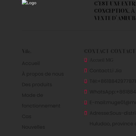
C'EST UNE ENT
CONCEPTION, À 
VENTE D'AMEUB
Vite.
CONTACT CONTACT
Accueil MG
Accueil
Contact:
Li Jia
À propos de nous
Tél:
+8618842977871
Des produits
WhatsApp:
+861884
Mode de
E-mail:
muge01@m
fonctionnement
Adresse:
Sous-distri
Cas
Huludao, province 
Nouvelles