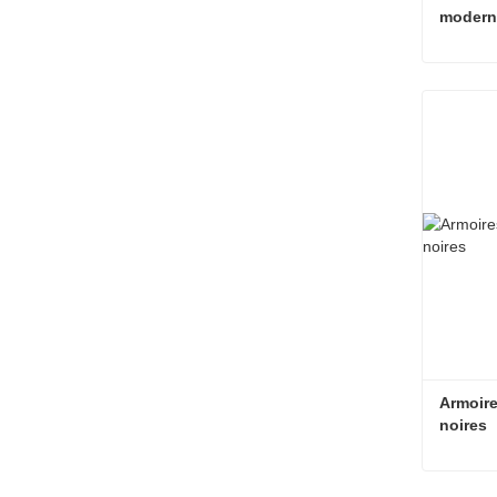
moderne
armoire
Contac
Armoire
noires