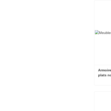
Contac
Armoire
plats n
Contac