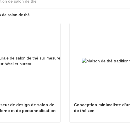
ion de salon de thé
 de salon de thé
seur de design de salon de 
Conception minimaliste d'une
erne et de personnalisation 
de thé zen
res
Fournisseur de design de salon de thé moderne et de personnalisation d'armoires