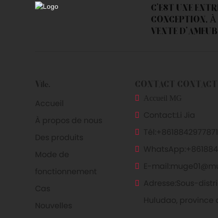
C'EST UNE ENT
CONCEPTION, À 
VENTE D'AMEUB
Vite.
CONTACT CONTACT
Accueil MG
Accueil
Contact:
Li Jia
À propos de nous
Tél:
+8618842977871
Des produits
WhatsApp:
+861884
Mode de
E-mail:
muge01@m
fonctionnement
Adresse:
Sous-distri
Cas
Huludao, province 
Nouvelles