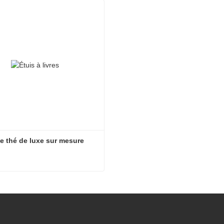
t maintenant
Contact maintenant
e thé de luxe sur mesure
e thé de luxe sur mesure
t maintenant