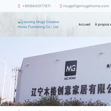
+8618842977871
muge01@mugehome.com
Accueil
À propos 