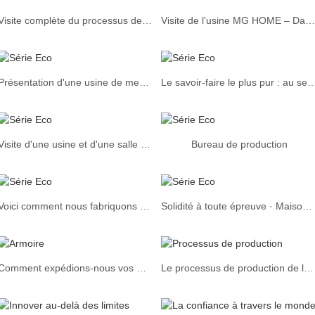
Visite complète du processus de production en usine | Contrôle de qualité strict
Visite de l'usine MG HOME – Dans les coulisses de la fabrication de meubles et d'ébénisterie sur mesure
Présentation d'une usine de meubles modernes | Fabrication d'armoires et de dressings sur mesure
Le savoir-faire le plus pur : au sein de notre usine de personnalisation 
Visite d'une usine et d'une salle d'exposition de meubles sur mesure | Processus complet dévoilé
Bureau de production
Voici comment nous fabriquons et présentons nos produits
Solidité à toute épreuve · Maison personnalisée de confiance
Comment expédions-nous vos meubles sur mesure ?
Le processus de production de la personnalisation complète de la maison