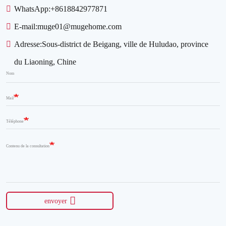
WhatsApp:
+8618842977871
E-mail:
muge01@mugehome.com
Adresse:
Sous-district de Beigang, ville de Huludao, province
du Liaoning, Chine
Nom
Mail
Téléphone
Contenu de la consultation
envoyer