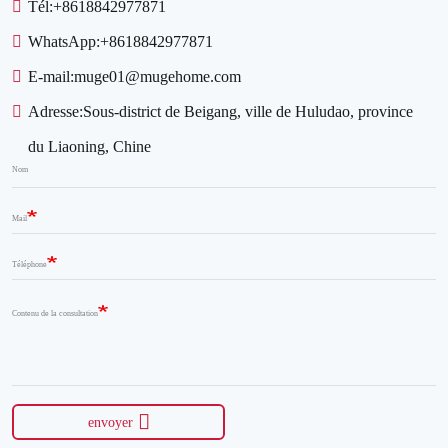
Tél:
+8618842977871
WhatsApp:
+8618842977871
E-mail:
muge01@mugehome.com
Adresse:
Sous-district de Beigang, ville de Huludao, province
du Liaoning, Chine
Nom
Mail
Téléphone
Contenu de la consultation
envoyer