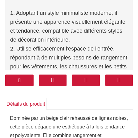
1. Adoptant un style minimaliste moderne, il
présente une apparence visuellement élégante
et tendance, compatible avec différents styles
de décoration intérieure.
2. Utilise efficacement l'espace de l'entrée,
répondant à de multiples besoins de rangement
pour les vêtements, les chaussures et les petits
objets.
3. Comporte des compartiments de rangement
fermés offrant un espace intérieur généreux,
permettant de maintenir un espace propre et
Détails du produit
organisé.
Dominée par un beige clair rehaussé de lignes noires,
4. Comprend une section ouverte équipée d'un
cette pièce dégage une esthétique à la fois tendance
éclairage par bande LED pour rehausser
et polyvalente. Elle combine rangement et
l'ambiance de l'espace.