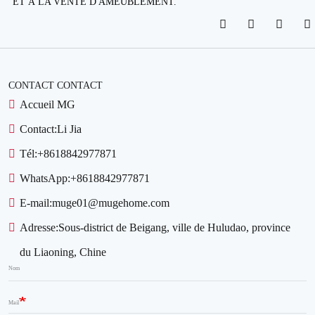
ET À LA VENTE D'AMEUBLEMENT.
CONTACT CONTACT
Accueil MG
Contact:
Li Jia
Tél:
+8618842977871
WhatsApp:
+8618842977871
E-mail:
muge01@mugehome.com
Adresse:
Sous-district de Beigang, ville de Huludao, province
du Liaoning, Chine
Nom
Mail