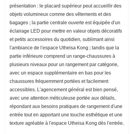
présentation : le placard supérieur peut accueillir des
5. Équipé de range-chaussures à plusieurs
objets volumineux comme des vêtements et des
niveaux pour un rangement catégorisé des
bagages ; la partie centrale ouverte est équipée d'un
différents types de chaussures, assurant un
éclairage LED pour mettre en valeur objets décoratifs
accès facile.
et petits accessoires du quotidien, sublimant ainsi
6. Tout en répondant à des besoins pratiques, il
l'ambiance de l'espace Utheisa Kong ; tandis que la
ajoute également une touche esthétique et de
partie inférieure comprend un range-chaussures à
la texture à l'entrée.
plusieurs niveaux pour un rangement par catégorie,
avec un espace supplémentaire en bas pour les
chaussures fréquemment portées et facilement
accessibles. L'agencement général est bien pensé,
avec une attention méticuleuse portée aux détails,
répondant aux besoins pratiques de rangement d'une
entrée tout en apportant une touche esthétique et une
texture agréable à l'espace Utheisa Kong dès l'entrée.