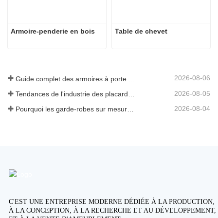
Armoire-penderie en bois
Table de chevet
2026-08-06
Guide complet des armoires à porte battante : conception, ingénierie et approvisionnement B2B
2026-08-05
Tendances de l'industrie des placards et armoires de cuisine sur mesure 2026
2026-08-04
Pourquoi les garde-robes sur mesure sont essentielles pour les projets immobiliers haut de gamme
C'EST UNE ENTREPRISE MODERNE DÉDIÉE À LA PRODUCTION,
À LA CONCEPTION, À LA RECHERCHE ET AU DÉVELOPPEMENT,