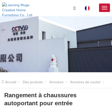
Accueil
Des produits
Armoires
Armoires de couloir
Rangement à chaussures
Rangement à chaussures autoportant pour entrée
autoportant pour entrée