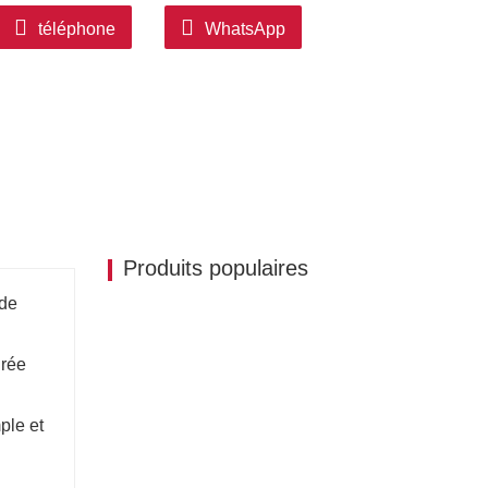
re et une fermeture lisses.
téléphone
WhatsApp
Produits populaires
 de
grée
ple et