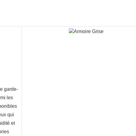
e garde-
mi les 
onibles 
ux qui 
dité et 
ries 