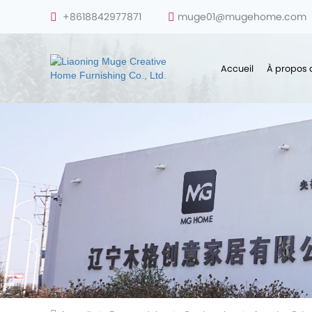
+8618842977871
muge01@mugehome.com
Accueil
À propos 