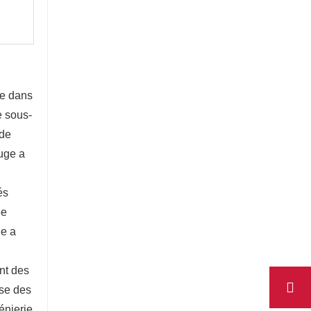
e dans 
e sous-
de 
uge a 
s 
e 
e a 
t des 
se des 
nierie 