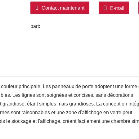
installées avec précision pour une ouvertu
Contact maintenant
E-mail
part:
couleur principale. Les panneaux de porte adoptent une forme
ibles. Les lignes sont soignées et concises, sans décorations
 et grandiose, étant simples mais grandioses. La conception inté
rnes sont raisonnables et une zone d'affichage en verre peut
ois le stockage et l'affichage, créant facilement une chambre sim