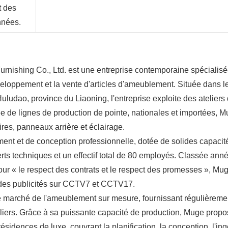
 des 
nnées.
ishing Co., Ltd. est une entreprise contemporaine spécialisé
éveloppement et la vente d'articles d'ameublement. Située dans l
Huludao, province du Liaoning, l'entreprise exploite des ateliers 
e de lignes de production de pointe, nationales et importées, M
ires, panneaux arrière et éclairage.
ent et de conception professionnelle, dotée de solides capacité
ts techniques et un effectif total de 80 employés. Classée anné
ur « le respect des contrats et le respect des promesses », Mug
à des publicités sur CCTV7 et CCTV17.
 le marché de l'ameublement sur mesure, fournissant régulièremen
uliers. Grâce à sa puissante capacité de production, Muge propo
ésidences de luxe, couvrant la planification, la conception, l'ingé