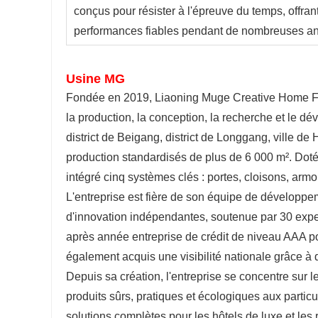
conçus pour résister à l'épreuve du temps, offrant
performances fiables pendant de nombreuses a
Usine MG
Fondée en 2019, Liaoning Muge Creative Home Furn
la production, la conception, la recherche et le d
district de Beigang, district de Longgang, ville de 
production standardisés de plus de 6 000 m². Doté
intégré cinq systèmes clés : portes, cloisons, armo
L'entreprise est fière de son équipe de développem
d'innovation indépendantes, soutenue par 30 exper
après année entreprise de crédit de niveau AAA po
également acquis une visibilité nationale grâce 
Depuis sa création, l'entreprise se concentre sur
produits sûrs, pratiques et écologiques aux partic
solutions complètes pour les hôtels de luxe et les r