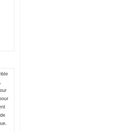
ble 
 
our 
our 
nt 
de 
ue. 
 