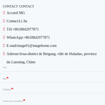
CONTACT CONTACT
Accueil MG
Contact:
Li Jia
Tél:
+8618842977871
WhatsApp:
+8618842977871
E-mail:
muge01@mugehome.com
Adresse:
Sous-district de Beigang, ville de Huludao, province
du Liaoning, Chine
Nom
Mail
Téléphone
Contenu de la consultation