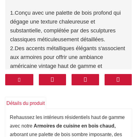
1.Conçu avec une palette de bois profond qui
dégage une texture chaleureuse et
substantielle, complétée par des sculptures
classiques méticuleusement détaillées.
2.Des accents métalliques élégants s'associent
aux armoires pour offrir une ambiance
américaine vintage haut de gamme et
imposante pour les demeures modernes.
3.L'îlot polyvalent sert à la fois de plateforme de
préparation alimentaire efficace et de comptoir
de bar social interactif pour la famille.
Détails du produit
4.Fabriqué en bois à grain clair associé à des
Rehaussez les intérieurs résidentiels haut de gamme
plans de travail optionnels résistants à l'usure
avec notre
Armoires de cuisine en bois chaud,
en quartz ou en pierre frittée pour une
arborant une palette de bois sombre imposante, des
résistance parfaite aux taches.
Armoires de