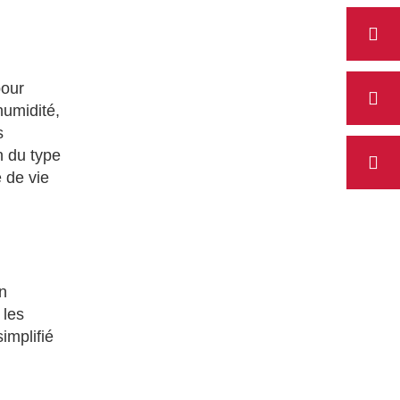
pour
humidité,
s
n du type
 de vie
n
 les
implifié