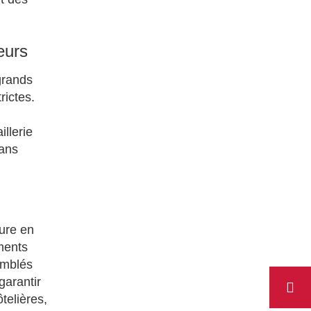
eurs
grands
rictes.
illerie
dans
sure en
éments
emblés
garantir
telières,