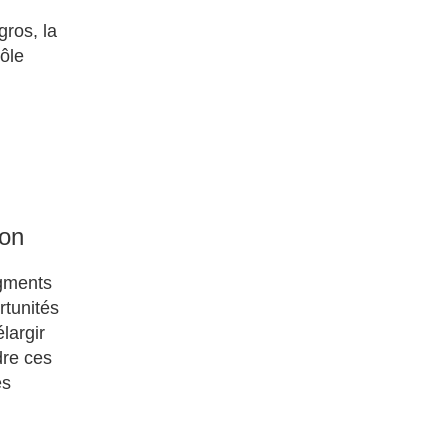
gros, la
rôle
ion
egments
rtunités
largir
dre ces
es