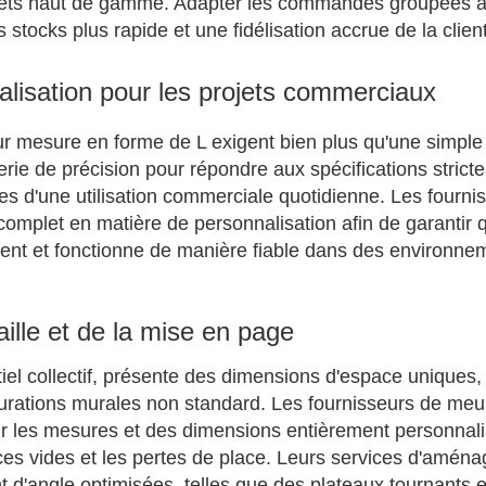
rojets haut de gamme. Adapter les commandes groupées 
 stocks plus rapide et une fidélisation accrue de la clien
nalisation pour les projets commerciaux
ur mesure en forme de L exigent bien plus qu'une simple
nierie de précision pour répondre aux spécifications strict
es d'une utilisation commerciale quotidienne. Les fourni
omplet en matière de personnalisation afin de garantir 
nt et fonctionne de manière fiable dans des environne
ille et de la mise en page
tiel collectif, présente des dimensions d'espace uniques,
gurations murales non standard. Les fournisseurs de meu
 les mesures et des dimensions entièrement personnal
aces vides et les pertes de place. Leurs services d'amén
 d'angle optimisées, telles que des plateaux tournants e