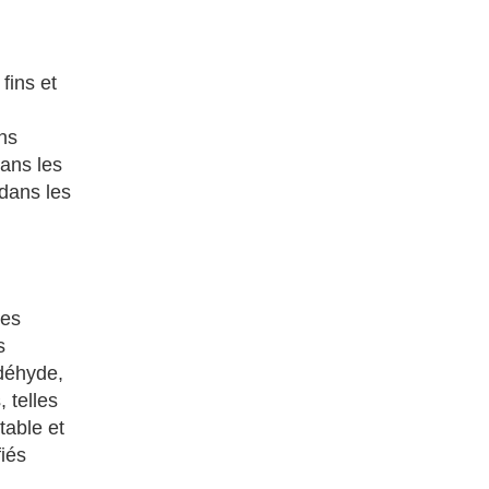
fins et
ns
ans les
 dans les
les
s
ldéhyde,
 telles
table et
fiés