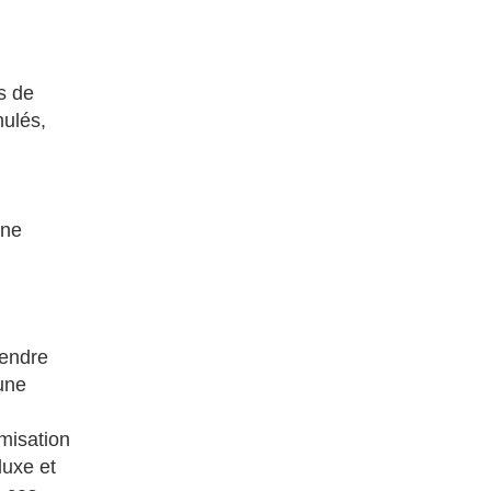
s de
mulés,
ine
rendre
une
imisation
luxe et