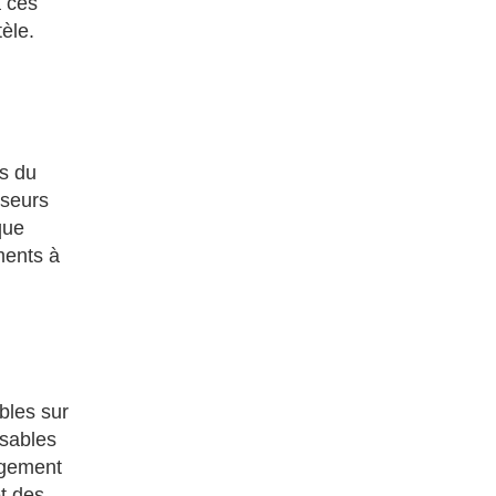
à ces
tèle.
es du
sseurs
que
ments à
bles sur
isables
agement
t des