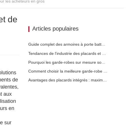
ur les acheteurs en gros
et de
Articles populaires
Guide complet des armoires à porte battante : conception, ingénierie et approvisionnement B2B
Tendances de l'industrie des placards et armoires de cuisine sur mesure 2026
Pourquoi les garde-robes sur mesure sont essentielles pour les projets immobiliers haut de gamme
Comment choisir la meilleure garde-robe pour les chambres modernes
olutions
ments de
Avantages des placards intégrés : maximiser la valeur et la qualité
alentes,
t aux
isation
eurs en
e sur