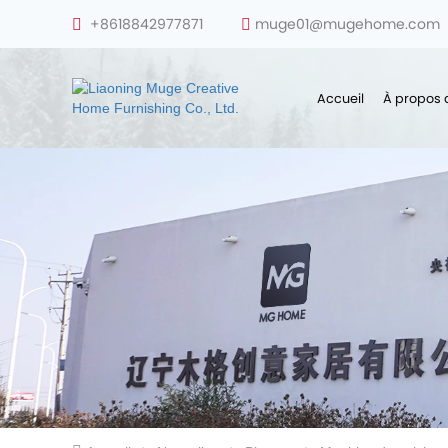
+8618842977871
muge01@mugehome.com
Accueil
À propos 